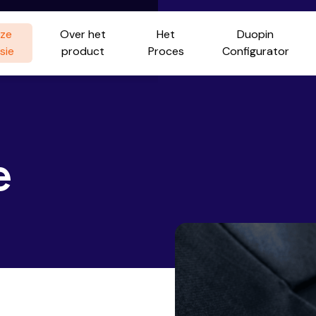
ze
Over het
Het
Duopin
sie
product
Proces
Configurator
e