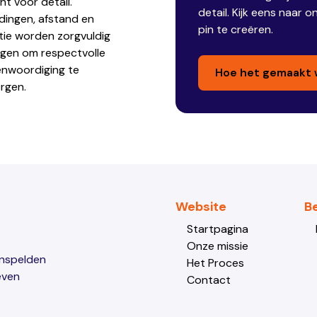
t voor detail.
detail. Kijk eens naar 
ingen, afstand en
pin te creëren.
tie worden zorgvuldig
gen om respectvolle
enwoordiging te
Hoe het gemaakt 
rgen.
Website
B
Startpagina
Onze missie
enspelden
Het Proces
even
Contact