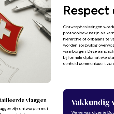
Respect 
Ontwerpbeslissingen worde
protocolbewustzijn als kern.
hiërarchie of onbalans te v
worden zorgvuldig overwog
waarborgen. Deze aandacht 
bij formele diplomatieke st
eenheid communiceert zonde
ailleerde vlaggen
Vakkundig 
laggen zijn ontworpen met
We vervaardigen je Duo